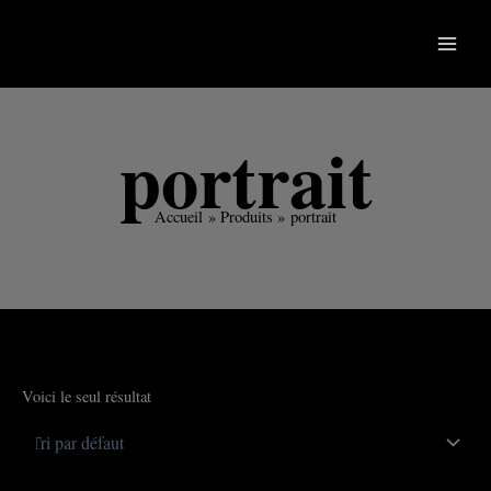
Aller
au
contenu
portrait
Accueil
Produits
portrait
Voici le seul résultat