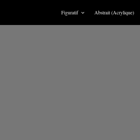
Aller
au
Figuratif
Abstrait (Acrylique)
contenu