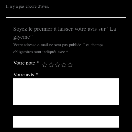
Il n’y a pas encore d’avis.
Soyez le premier à laisser votre avis sur “La
glycine”
Votre adresse e-mail ne sera pas publiée.
Les champs
obligatoires sont indiqués avec
*
Votre note
*
Votre avis
*
Nom
*