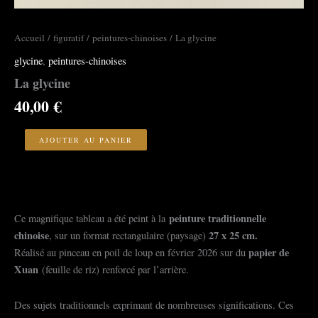
Accueil
/
figuratif
/
peintures-chinoises
/ La glycine
glycine
,
peintures-chinoises
La glycine
40,00
€
quantité
de
AJOUTER AU PANIER
La
glycine
peinture traditionnelle
Ce magnifique tableau a été peint à la
chinoise
27 x 25 cm.
, sur un format rectangulaire (paysage)
papier de
Réalisé au pinceau en poil de loup en février 2026 sur du
Xuan
(feuille de riz) renforcé par l’arrière.
Des sujets traditionnels exprimant de nombreuses significations. Ces