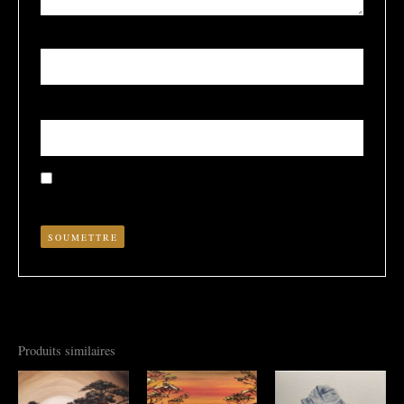
Nom
*
E-mail
*
Enregistrer mon nom, mon e-mail et mon site dans le
navigateur pour mon prochain commentaire.
Produits similaires