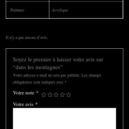
Acrylique
Peinture
Il n’y a pas encore d’avis.
Soyez le premier à laisser votre avis sur
“dans les montagnes”
Votre adresse e-mail ne sera pas publiée.
Les champs
obligatoires sont indiqués avec
*
Votre note
*
Votre avis
*