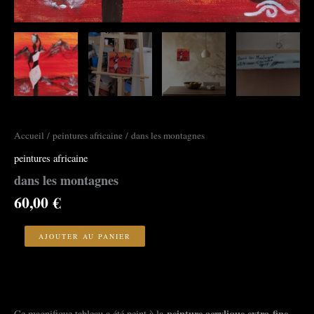
Accueil
/
peintures africaine
/ dans les montagnes
peintures africaine
dans les montagnes
60,00
€
quantité
de
AJOUTER AU PANIER
dans
les
montagnes
peinture acrylique extra-fine
Ce magnifique tableau a été peint à la
,