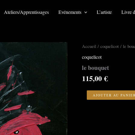
Ateliers/Apprentissages
Evénements
L’artiste
Livre d
Accueil
/
coquelicot
/ le bou
coquelicot
le bouquet
115,00
€
quantité
de
AJOUTER AU PANIE
le
bouquet