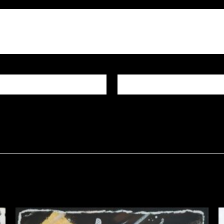
E-mail
*
igateur pour mon prochain commentaire.