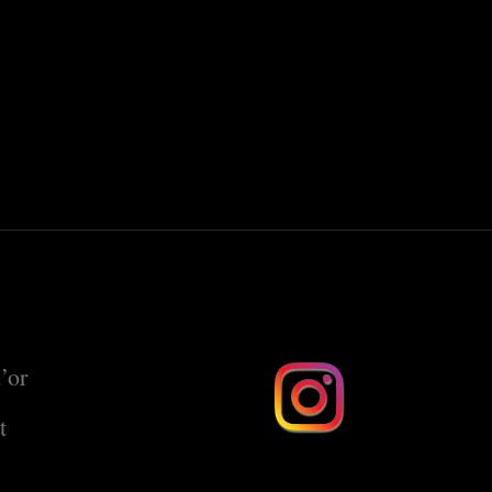
’or
t