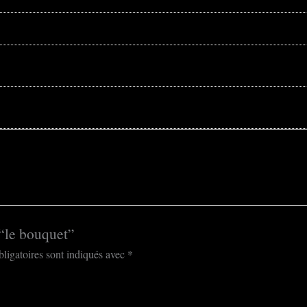
 “le bouquet”
ligatoires sont indiqués avec
*