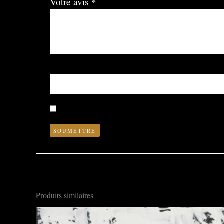
Votre avis
*
Nom
*
Enregistrer mon nom, mon e-mail et mon site dans le nav
Produits similaires