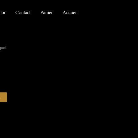
le
bouquet
’or
Contact
Panier
Accueil
quet
R