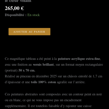
le cœur volant
265,00
€
Disponibilité :
En stock
quantité
de
AJOUTER AU PANIER
le
cœur
volant
peinture acrylique extra-fine
Ce magnifique tableau a été peint à la
,
vernis brillant
avec une finition au
, sur un format moyen rectangulaire
50 x 70 cm.
(portrait)
Réalisé au pinceau en décembre 2025 sur un châssis entoilé de 1,7 cm
toile 100% coton
d’épaisseur et une
agrafée sur l’arrière.
Ces peintures abstraites sont composées avec un contour peint en noir
ou en blanc, ce qui ne vous impose pas un encadrement
supplémentaire. Il est toutefois faisable d’y rajouter une caisse