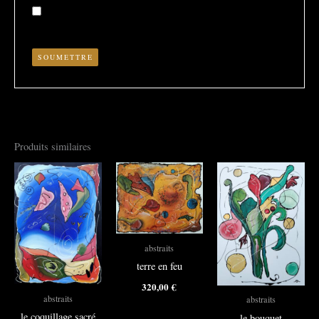
Enregistrer mon nom, mon e-mail et mon site dans le
navigateur pour mon prochain commentaire.
Produits similaires
abstraits
terre en feu
320,00
€
abstraits
abstraits
le coquillage sacré
le bouquet