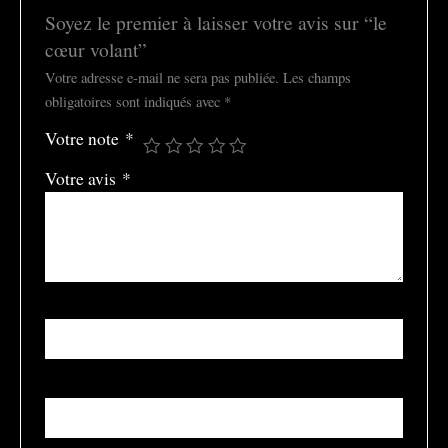
Soyez le premier à laisser votre avis sur “le
cœur volant”
Votre adresse e-mail ne sera pas publiée.
Les champs
obligatoires sont indiqués avec
*
Votre note
*
Votre avis
*
Nom
*
E-mail
*