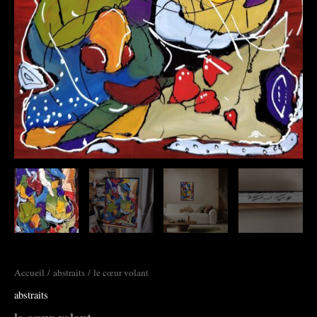
Accueil
/
abstraits
/ le cœur volant
abstraits