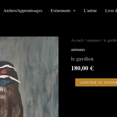
Ateliers/Apprentissages
Evénements
L’artiste
Livre d
Accueil
/
animaux
/ le gardi
animaux
le gardien
180,00
€
quantité
de
AJOUTER AU PANIE
le
gardien