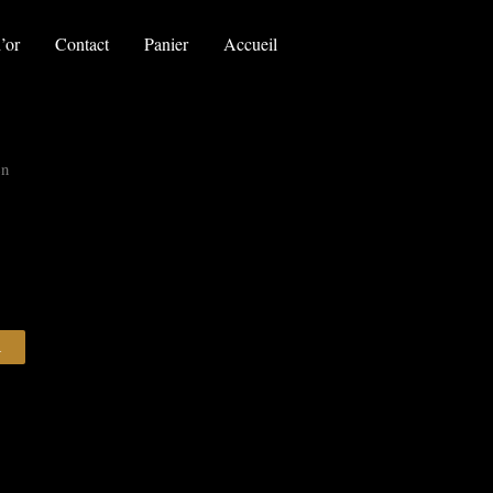
le
gardien
’or
Contact
Panier
Accueil
en
R