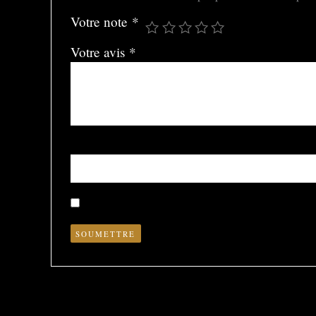
Votre note
*
Votre avis
*
Nom
*
Enregistrer mon nom, mon e-mail et mon site dans le nav