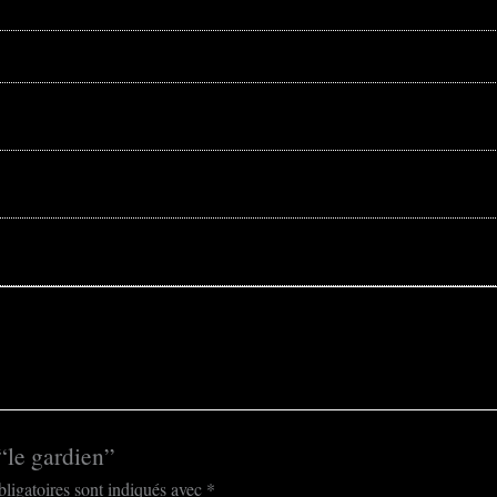
 “le gardien”
ligatoires sont indiqués avec
*