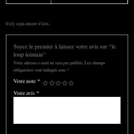
Il n’y a pas encore d’avis.
Soyez le premier à laisser votre avis sur “le
loup lointain”
Votre adresse e-mail ne sera pas publiée.
Les champs
obligatoires sont indiqués avec
*
Votre note
*
Votre avis
*
Nom
*