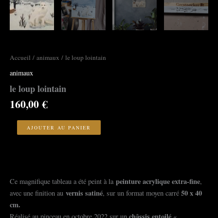
Accueil
/
animaux
/ le loup lointain
animaux
le loup lointain
160,00
€
quantité
de
AJOUTER AU PANIER
le
loup
lointain
peinture acrylique extra-fine
Ce magnifique tableau a été peint à la
,
vernis satiné
50 x 40
avec une finition au
, sur un format moyen carré
cm.
châssis entoilé
Réalisé au pinceau en octobre 2022 sur un
«