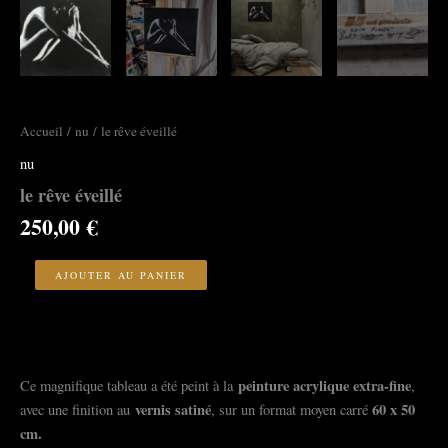
Accueil
/
nu
/ le rêve éveillé
nu
le rêve éveillé
250,00
€
quantité
de
AJOUTER AU PANIER
le
rêve
éveillé
peinture acrylique extra-fine
Ce magnifique tableau a été peint à la
,
vernis satiné
60 x 50
avec une finition au
, sur un format moyen carré
cm.