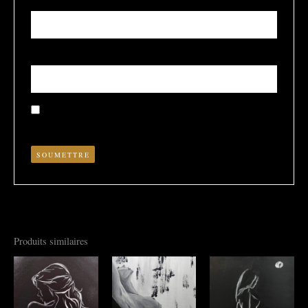
Nom
*
E-mail
*
Enregistrer mon nom, mon e-mail et mon site dans le
navigateur pour mon prochain commentaire.
Produits similaires