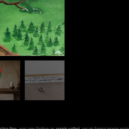
xtra-fine
vernis satiné
, avec une finition au
, sur un format moyen rect