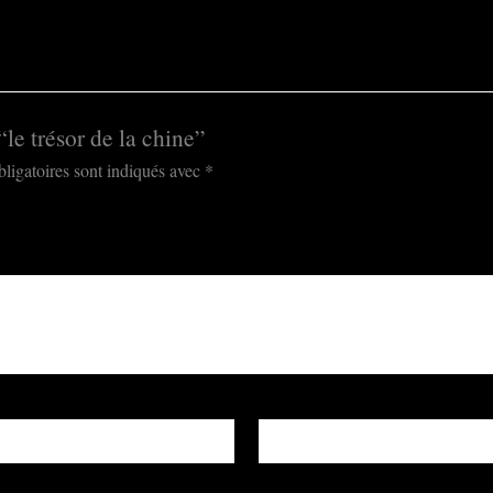
“le trésor de la chine”
ligatoires sont indiqués avec
*
E-mail
*