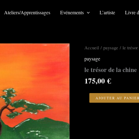
Ateliers/Apprentissages
Evénements
L’artiste
Livre d
Accueil
/
paysage
/ le trésor
paysage
le trésor de la chine
175,00
€
quantité
de
AJOUTER AU PANIE
le
trésor
de
la
chine