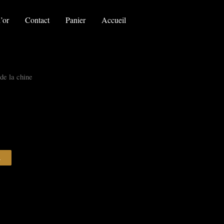
le
trésor
’or
Contact
Panier
Accueil
de
la
chine
 de la chine
R