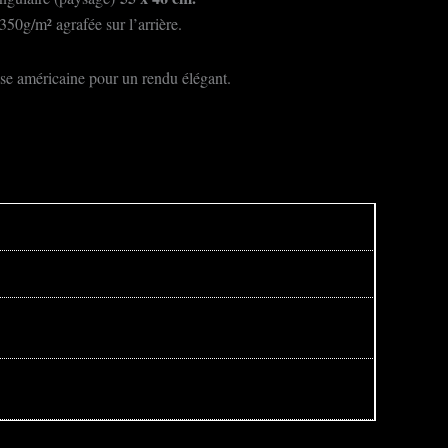
350g/m² agrafée sur l’arrière.
isse américaine pour un rendu élégant.