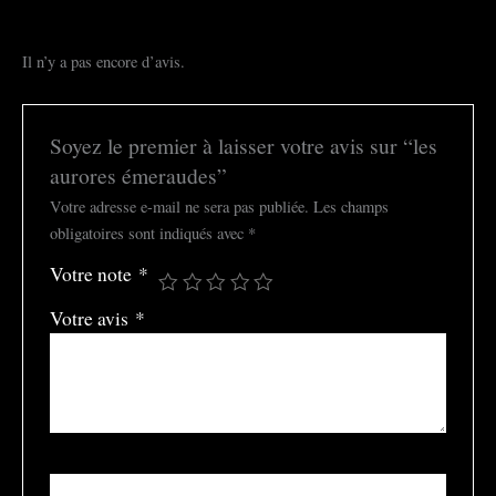
Il n’y a pas encore d’avis.
Soyez le premier à laisser votre avis sur “les
aurores émeraudes”
Votre adresse e-mail ne sera pas publiée.
Les champs
obligatoires sont indiqués avec
*
Votre note
*
Votre avis
*
Nom
*