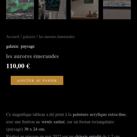
Accueil
/
galaxie
/ les aurores émeraudes
galaxie
,
paysage
les aurores émeraudes
110,00
€
quantité
de
AJOUTER AU PANIER
les
aurores
émeraudes
peinture acrylique extra-fine
Ce magnifique tableau a été peint à la
,
vernis satiné
avec une finition au
, sur un format rectangulaire
30 x 24 cm.
(paysage)
châssis entoilé
Réalisé au pinceau en mai 2022 sur un
de 1,7 cm