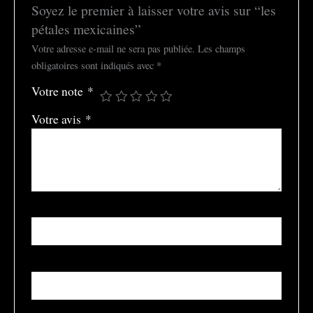
Soyez le premier à laisser votre avis sur “les
pétales mexicaines”
Votre adresse e-mail ne sera pas publiée.
Les champs
obligatoires sont indiqués avec
*
Votre note
*
Votre avis
*
Nom
*
E-mail
*