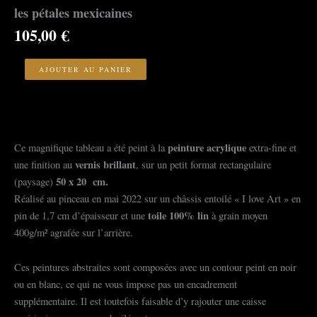
les pétales mexicaines
105,00
€
quantité
de
AJOUTER AU PANIER
les
pétales
mexicaines
peinture acrylique
Ce magnifique tableau a été peint à la
extra-fine et
vernis brillant
une finition au
, sur un petit format rectangulaire
50
x 20 cm.
(paysage)
Réalisé au pinceau en mai 2022 sur un châssis entoilé « I love Art » en
toile 100% lin
pin de 1,7 cm d’épaisseur et une
à grain moyen
400g/m² agrafée sur l’arrière.
Ces peintures abstraites sont composées avec un contour peint en noir
ou en blanc, ce qui ne vous impose pas un encadrement
supplémentaire. Il est toutefois faisable d’y rajouter une caisse