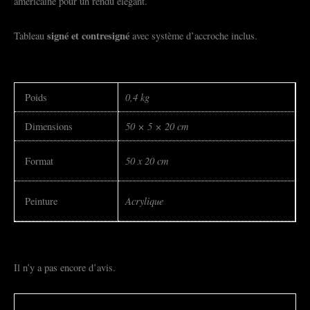
américaine pour un rendu élégant.
signé et
contresigné
Tableau
avec système d’accroche inclus.
0,4 kg
Poids
50 × 5 × 20 cm
Dimensions
50 x 20 cm
Format
Acrylique
Peinture
Il n’y a pas encore d’avis.