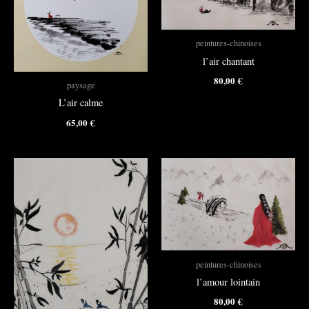
peintures-chinoises
l’air chantant
80,00
€
paysage
L’air calme
65,00
€
peintures-chinoises
l’amour lointain
80,00
€