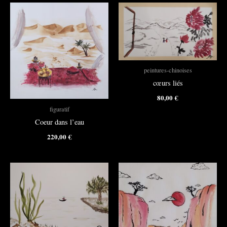
peintures-chinoises
cœurs liés
80,00
€
figuratif
Coeur dans l’eau
220,00
€