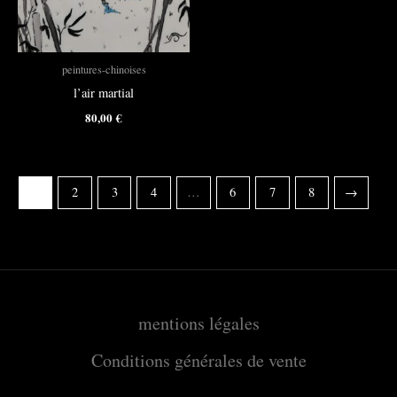
peintures-chinoises
l’air martial
80,00
€
1
2
3
4
…
6
7
8
→
mentions légales
Conditions générales de vente