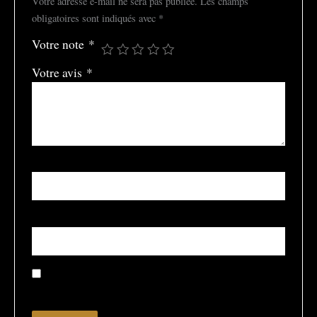
Votre adresse e-mail ne sera pas publiée.
Les champs
obligatoires sont indiqués avec
*
Votre note
*
Votre avis
*
Nom
*
E-mail
*
Enregistrer mon nom, mon e-mail et mon site dans le
navigateur pour mon prochain commentaire.