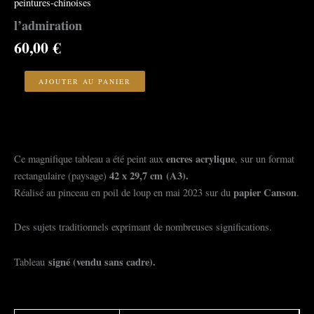
peintures-chinoises
l’admiration
60,00
€
quantité
de
AJOUTER AU PANIER
l'admiration
encres acrylique
Ce magnifique tableau a été peint aux
, sur un format
42 x 29,7 cm
(A3).
rectangulaire (paysage)
papier Canson
Réalisé au pinceau en poil de loup en mai 2023 sur du
.
Des sujets traditionnels exprimant de nombreuses significations.
signé (vendu sans cadre).
Tableau