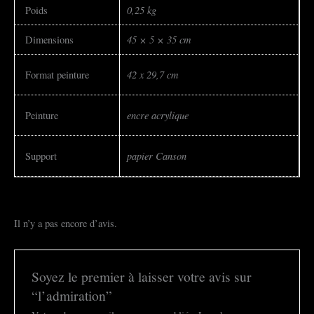
0,25 kg
Poids
45 × 5 × 35 cm
Dimensions
42 x 29,7 cm
Format peinture
encre acrylique
Peinture
papier Canson
Support
Il n’y a pas encore d’avis.
Soyez le premier à laisser votre avis sur
“l’admiration”