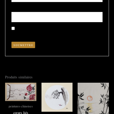
E-mail
*
Enregistrer mon nom, mon e-mail et mon site dans le
navigateur pour mon prochain commentaire.
Produits similaires
peintures-chinoises
cœurs liés