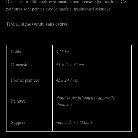
Des sujets traditionnels exprimant de nombreuses significations. Ces
peintures sont peintes avec le matériel traditionnel asiatique.
signé (vendu sans cadre).
Tableau
0,25 kg
Poids
45 × 5 × 35 cm
Dimensions
42 x 29,7 cm
Format peinture
chinoise traditionnelle (aquarelle
Peinture
chinoise)
papier de riz (Xuan)
Support