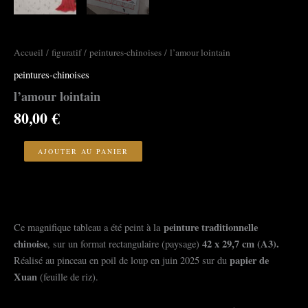
Accueil
/
figuratif
/
peintures-chinoises
/ l’amour lointain
peintures-chinoises
l’amour lointain
80,00
€
quantité
de
AJOUTER AU PANIER
l'amour
lointain
peinture traditionnelle
Ce magnifique tableau a été peint à la
chinoise
42
x 29,7 cm (A3).
, sur un format rectangulaire (paysage)
papier de
Réalisé au pinceau en poil de loup en juin 2025 sur du
Xuan
(feuille de riz).