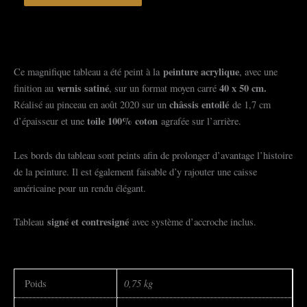
coquelicots
modernes
peinture acrylique
Ce magnifique tableau a été peint à la
, avec une
vernis satiné
40 x 50 cm.
finition au
, sur un format moyen carré
châssis entoilé
Réalisé au pinceau en août 2020 sur un
de 1,7 cm
toile 100% coton
d’épaisseur et une
agrafée sur l’arrière.
Les bords du tableau sont peints afin de prolonger d’avantage l’histoire
de la peinture. Il est également faisable d’y rajouter une caisse
américaine pour un rendu élégant.
signé et contresigné
Tableau
avec système d’accroche inclus.
0,75 kg
Poids