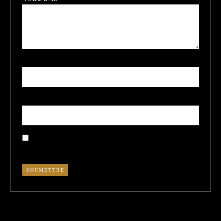
Nom
*
E-mail
*
Enregistrer mon nom, mon e-mail et mon site dans le
navigateur pour mon prochain commentaire.