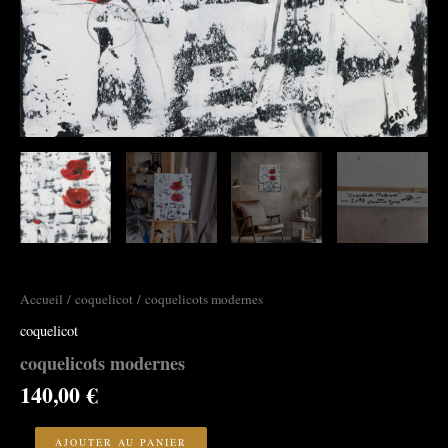
Accueil
/
coquelicot
/ coquelicots modernes
coquelicot
coquelicots modernes
140,00
€
quantité
de
AJOUTER AU PANIER