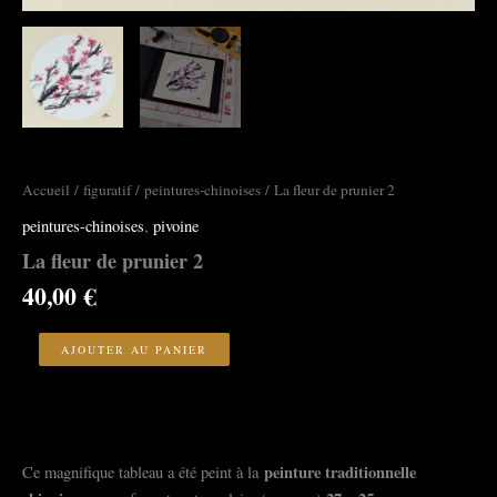
Accueil
/
figuratif
/
peintures-chinoises
/ La fleur de prunier 2
peintures-chinoises
,
pivoine
La fleur de prunier 2
40,00
€
quantité
de
AJOUTER AU PANIER
La
fleur
de
prunier
2
peinture traditionnelle
Ce magnifique tableau a été peint à la