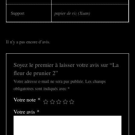
papier de riz (Xuan)
Support
Il n’y a pas encore d’avis.
Soyez le premier à laisser votre avis sur “La
fleur de prunier 2”
Votre adresse e-mail ne sera pas publiée.
Les champs
obligatoires sont indiqués avec
*
Votre note
*
Votre avis
*