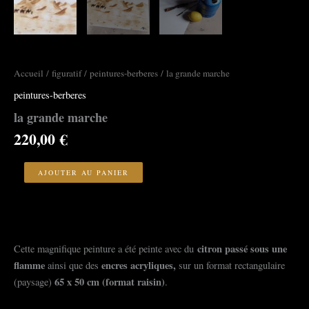
Accueil
/
figuratif
/
peintures-berberes
/ la grande marche
peintures-berberes
la grande marche
220,00
€
quantité
de
AJOUTER AU PANIER
la
grande
marche
citron passé sous une
Cette magnifique peinture a été peinte avec du
flamme
encres acryliques,
ainsi que des
sur un format rectangulaire
65
x 50 cm (format raisin)
(paysage)
.