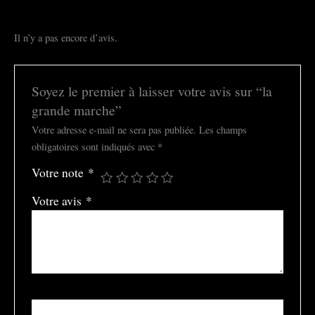
Il n’y a pas encore d’avis.
Soyez le premier à laisser votre avis sur “la
grande marche”
Votre adresse e-mail ne sera pas publiée.
Les champs
obligatoires sont indiqués avec
*
Votre note
*
Votre avis
*
Nom
*