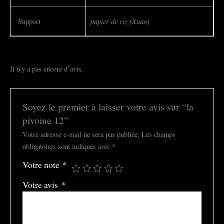
papier de riz (Xuan)
Support
Il n’y a pas encore d’avis.
Soyez le premier à laisser votre avis sur “la
pivoine 12”
Votre adresse e-mail ne sera pas publiée.
Les champs
obligatoires sont indiqués avec
*
Votre note
*
Votre avis
*