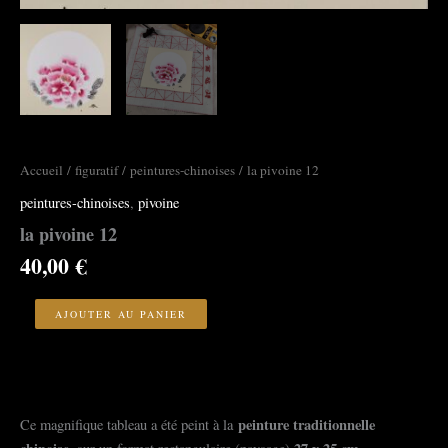
Accueil
/
figuratif
/
peintures-chinoises
/ la pivoine 12
peintures-chinoises
,
pivoine
la pivoine 12
40,00
€
quantité
de
AJOUTER AU PANIER
la
pivoine
12
peinture traditionnelle
Ce magnifique tableau a été peint à la