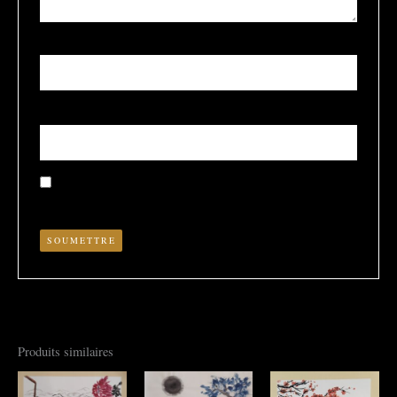
Nom
*
E-mail
*
Enregistrer mon nom, mon e-mail et mon site dans le
navigateur pour mon prochain commentaire.
Produits similaires