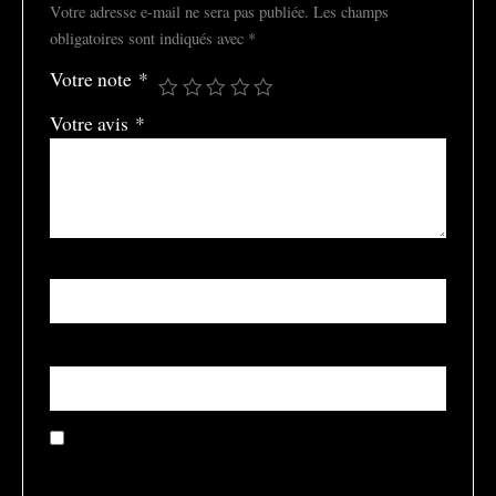
Votre adresse e-mail ne sera pas publiée.
Les champs
obligatoires sont indiqués avec
*
Votre note
*
Votre avis
*
Nom
*
E-mail
*
Enregistrer mon nom, mon e-mail et mon site dans le
navigateur pour mon prochain commentaire.