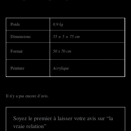
0,9 kg
Poids
55 × 5 × 75 cm
Dimensions
50 x 70 cm
Format
Acrylique
Peinture
Il n’y a pas encore d’avis.
Soyez le premier à laisser votre avis sur “la
vraie relation”