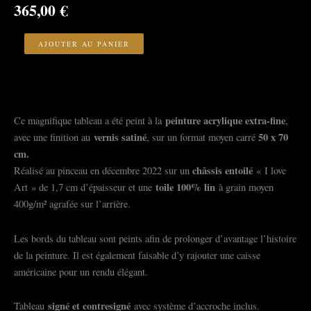
365,00
€
quantité
de
AJOUTER AU PANIER
la
vraie
relation
peinture acrylique extra-fine
Ce magnifique tableau a été peint à la
,
vernis satiné
50 x 70
avec une finition au
, sur un format moyen carré
cm.
châssis entoilé
Réalisé au pinceau en décembre 2022 sur un
« I love
toile 100% lin
Art » de 1,7 cm d’épaisseur et une
à grain moyen
400g/m² agrafée sur l’arrière.
Les bords du tableau sont peints afin de prolonger d’avantage l’histoire
de la peinture. Il est également faisable d’y rajouter une caisse
américaine pour un rendu élégant.
signé et contresigné
Tableau
avec système d’accroche inclus.