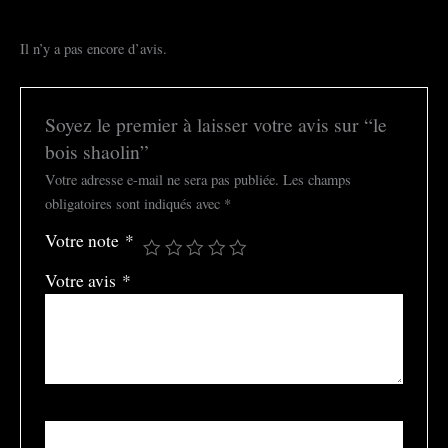
Il n’y a pas encore d’avis.
Soyez le premier à laisser votre avis sur “le
bois shaolin”
Votre adresse e-mail ne sera pas publiée.
Les champs
obligatoires sont indiqués avec
*
Votre note
*
Votre avis
*
Nom
*