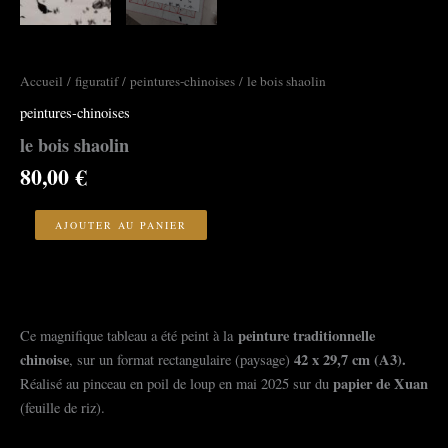
Accueil
/
figuratif
/
peintures-chinoises
/ le bois shaolin
peintures-chinoises
le bois shaolin
80,00
€
quantité
de
AJOUTER AU PANIER
le
bois
shaolin
peinture traditionnelle
Ce magnifique tableau a été peint à la
chinoise
42
x 29,7 cm (A3).
, sur un format rectangulaire (paysage)
papier de Xuan
Réalisé au pinceau en poil de loup en mai 2025 sur du
(feuille de riz).