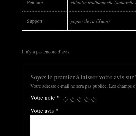
Peinture
chinoise traditionnelle (aquarelle 
Support
papier de riz (Xuan)
Il n’y a pas encore d’avis.
Soyez le premier à laisser votre avis sur 
Votre adresse e-mail ne sera pas publiée.
Les champs ob
Votre note
*
Votre avis
*