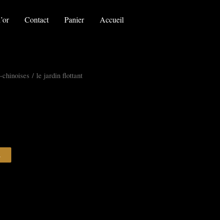
le
jardin
’or
Contact
Panier
Accueil
flottant
-chinoises
/ le jardin flottant
R