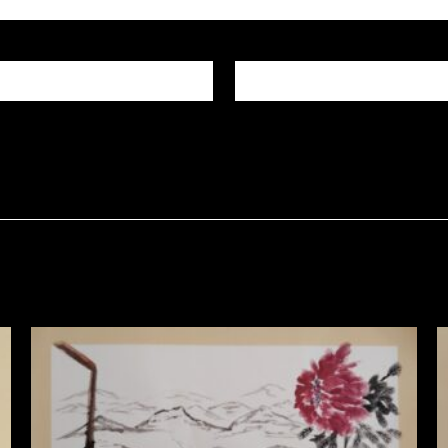
E-mail
*
igateur pour mon prochain commentaire.