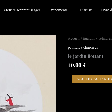
Ateliers/Apprentissages
Evénements
L’artiste
Livre d
Accueil
/
figuratif
/
peintures
peintures-chinoises
le jardin flottant
40,00
€
quantité
de
AJOUTER AU PANIE
le
jardin
flottant