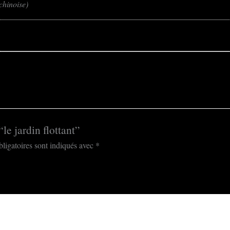
chinoise)
“le jardin flottant”
ligatoires sont indiqués avec
*