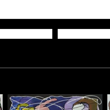
E-mail
*
igateur pour mon prochain commentaire.