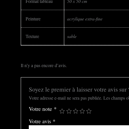
Format tableau
50 x 50 cm
Peinture
acrylique extra-fine
Texture
sable
Il n’y a pas encore d’avis.
Soyez le premier à laisser votre avis su
Votre adresse e-mail ne sera pas publiée.
Les champs ob
Votre note
*
Votre avis
*