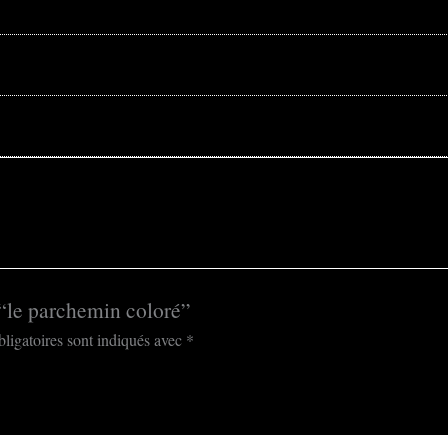
r “le parchemin coloré”
ligatoires sont indiqués avec
*