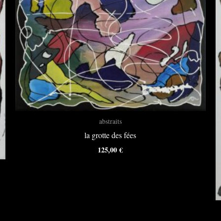
abstraits
la grotte des fées
125,00
€