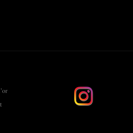
’or
t