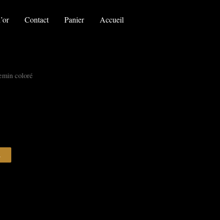
le
parchemin
’or
Contact
Panier
Accueil
coloré
emin coloré
R