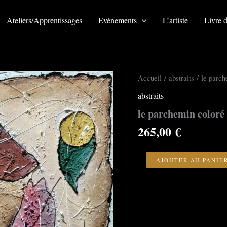
Ateliers/Apprentissages
Evénements
L’artiste
Livre d
Accueil
/
abstraits
/ le parch
abstraits
le parchemin coloré
265,00
€
quantité
de
AJOUTER AU PANIE
le
parchemin
coloré