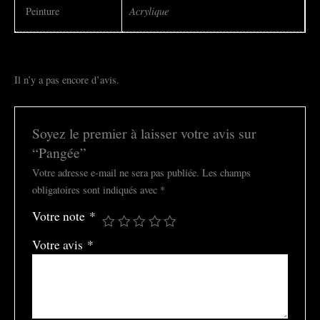
Acrylique
Peinture
Il n’y a pas encore d’avis.
Soyez le premier à laisser votre avis sur
“Pangée”
Votre adresse e-mail ne sera pas publiée.
Les champs
obligatoires sont indiqués avec
*
Votre note
*
Votre avis
*