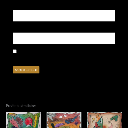
Nom
*
E-mail
*
Enregistrer mon nom, mon e-mail et mon site dans le
navigateur pour mon prochain commentaire.
Produits similaires