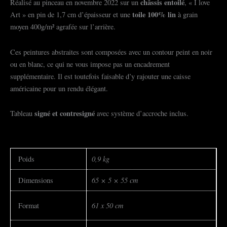
châssis entoilé
Réalisé au pinceau en novembre 2022 sur un
, « I love
toile 100% lin
Art » en pin de 1,7 cm d’épaisseur et une
à grain
moyen 400g/m² agrafée sur l’arrière.
Ces peintures abstraites sont composées avec un contour peint en noir
ou en blanc, ce qui ne vous impose pas un encadrement
supplémentaire. Il est toutefois faisable d’y rajouter une caisse
américaine pour un rendu élégant.
signé et
contresigné
Tableau
avec système d’accroche inclus.
0,9 kg
Poids
65 × 5 × 55 cm
Dimensions
61 x 50 cm
Format