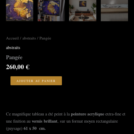
Accueil
/
abstraits
/ Pangée
abstraits
Pangée
260,00
€
quantité
de
AJOUTER AU PANIER
Pangée
peinture acrylique
Ce magnifique tableau a été peint à la
extra-fine et
vernis brillant
une finition au
, sur un format moyen rectangulaire
61 x 50 cm.
(paysage)