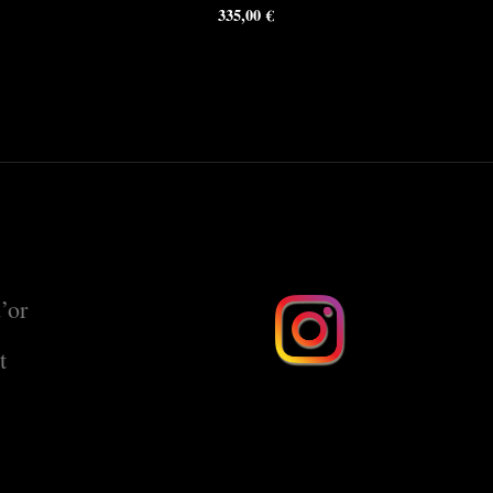
335,00
€
’or
t