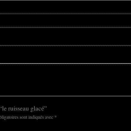
 “le ruisseau glacé”
ligatoires sont indiqués avec
*