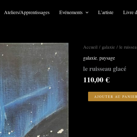
Ateliers/Apprentissages
Evénements
L’artiste
Livre d
Accueil
/
galaxie
/ le ruissea
galaxie
,
paysage
le ruisseau glacé
110,00
€
quantité
de
AJOUTER AU PANIE
le
ruisseau
glacé