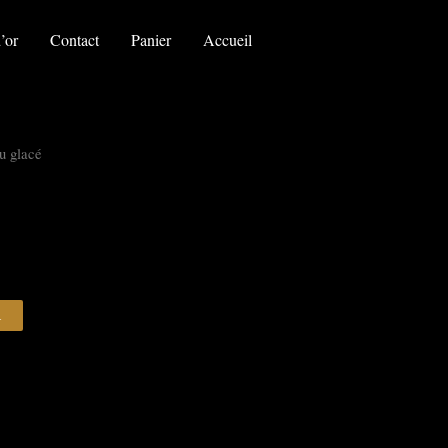
le
ruisseau
’or
Contact
Panier
Accueil
glacé
u glacé
R