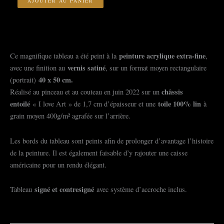
AJOUTER AU PANIER
l'entrée
des
tropiques
peinture acrylique extra-fine
Ce magnifique tableau a été peint à la
,
vernis satiné
avec une finition au
, sur un format moyen rectangulaire
40 x 50 cm.
(portrait)
châssis
Réalisé au pinceau et au couteau en juin 2022 sur un
entoilé
toile 100% lin
« I love Art » de 1,7 cm d’épaisseur et une
à
grain moyen 400g/m² agrafée sur l’arrière.
Les bords du tableau sont peints afin de prolonger d’avantage l’histoire
de la peinture. Il est également faisable d’y rajouter une caisse
américaine pour un rendu élégant.
signé et contresigné
Tableau
avec système d’accroche inclus.