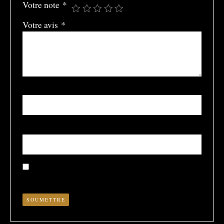
Votre note
*
Votre avis
*
Nom
*
E-mail
*
Enregistrer mon nom, mon e-mail et mon site dans le
navigateur pour mon prochain commentaire.