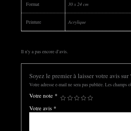
Format
30 x 24 cm
Peinture
Acrylique
Il n’y a pas encore d’avis.
Soyez le premier à laisser votre avis su
Votre adresse e-mail ne sera pas publiée.
Les champs ob
Votre note
*
Votre avis
*