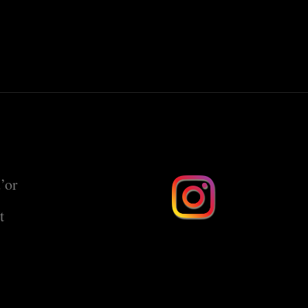
’or
t