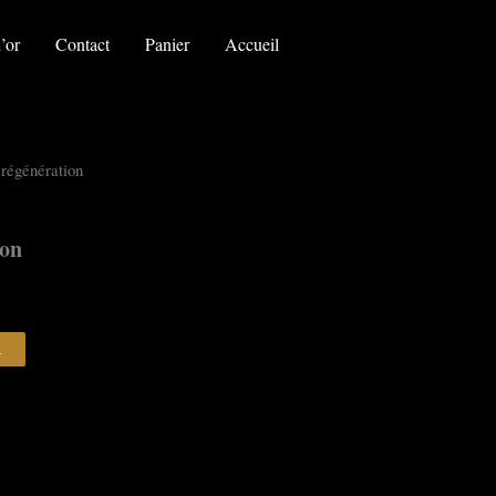
la
grande
’or
Contact
Panier
Accueil
régénération
 régénération
ion
R