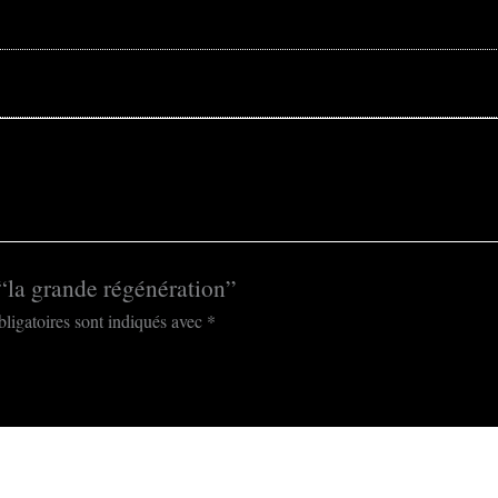
r “la grande régénération”
ligatoires sont indiqués avec
*