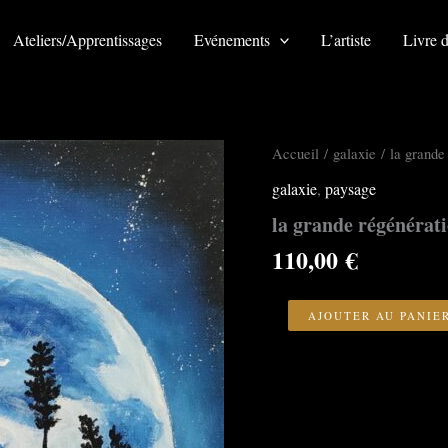
Ateliers/Apprentissages
Evénements
L’artiste
Livre d
Accueil
/
galaxie
/ la grande
galaxie
,
paysage
la grande régénérat
110,00
€
quantité
de
AJOUTER AU PANIE
la
grande
régénération