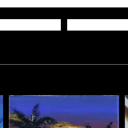
E-mail
*
igateur pour mon prochain commentaire.