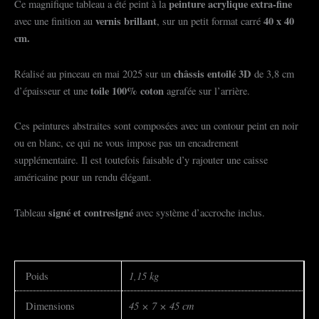
peinture acrylique
extra-fine
Ce magnifique tableau a été peint à la
vernis brillant
40 x 40
avec une finition au
, sur un petit format carré
cm.
châssis entoilé 3D
Réalisé au pinceau en mai 2025 sur un
de 3,8 cm
toile 100% coton
d’épaisseur et une
agrafée sur l’arrière.
Ces peintures abstraites sont composées avec un contour peint en noir
ou en blanc, ce qui ne vous impose pas un encadrement
supplémentaire. Il est toutefois faisable d’y rajouter une caisse
américaine pour un rendu élégant.
signé et contresigné
Tableau
avec système d’accroche inclus.
1,15 kg
Poids
45 × 7 × 45 cm
Dimensions