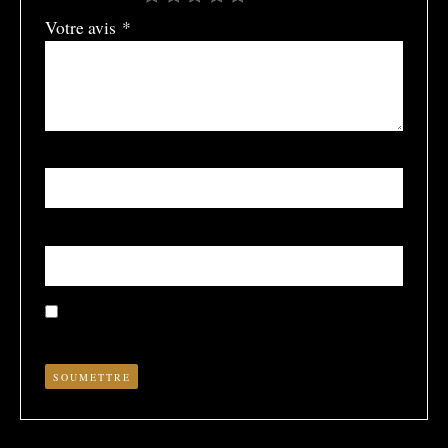
Votre avis
*
Nom
*
E-mail
*
Enregistrer mon nom, mon e-mail et mon site dans le
navigateur pour mon prochain commentaire.