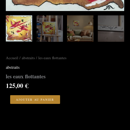
Accueil
/
abstraits
/ les eaux flottantes
abstraits
les eaux flottantes
125,00
€
quantité
de
AJOUTER AU PANIER
les
eaux
flottantes