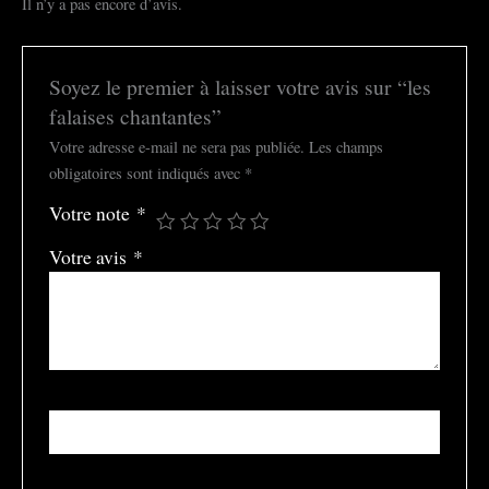
Il n’y a pas encore d’avis.
Soyez le premier à laisser votre avis sur “les
falaises chantantes”
Votre adresse e-mail ne sera pas publiée.
Les champs
obligatoires sont indiqués avec
*
Votre note
*
Votre avis
*
Nom
*
E-mail
*