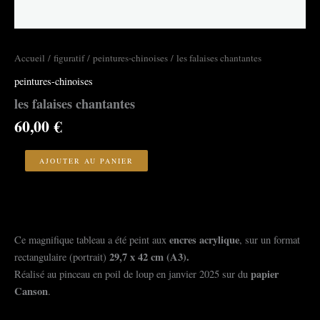
Accueil
/
figuratif
/
peintures-chinoises
/ les falaises chantantes
peintures-chinoises
les falaises chantantes
60,00
€
quantité
de
AJOUTER AU PANIER
les
falaises
chantantes
encres acrylique
Ce magnifique tableau a été peint aux
, sur un format
29,7
x 42 cm (A3).
rectangulaire (portrait)
papier
Réalisé au pinceau en poil de loup en janvier 2025 sur du
Canson
.