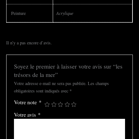
Acrylique
Peinture
Il n’y a pas encore d’avis.
Soyez le premier à laisser votre avis sur “les
trésors de la mer”
Votre adresse e-mail ne sera pas publiée.
Les champs
obligatoires sont indiqués avec
*
Votre note
*
Votre avis
*