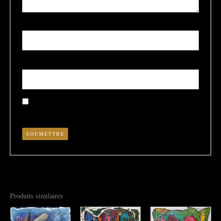
Nom
*
E-mail
*
Enregistrer mon nom, mon e-mail et mon site dans le
navigateur pour mon prochain commentaire.
Produits similaires