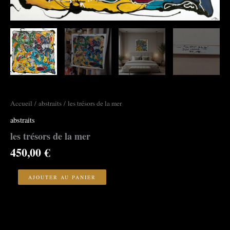
Accueil
/
abstraits
/ les trésors de la mer
abstraits
les trésors de la mer
450,00
€
quantité
de
AJOUTER AU PANIER
les
trésors
de
la
mer