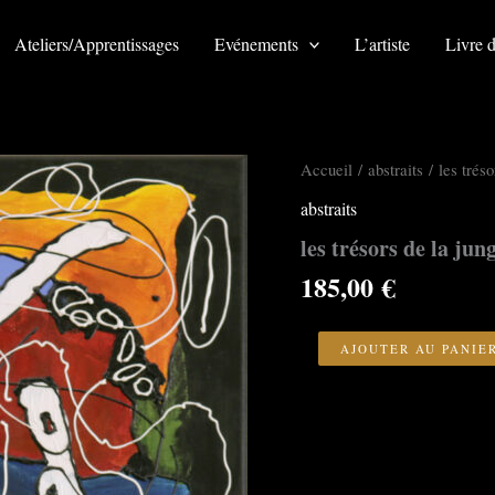
Ateliers/Apprentissages
Evénements
L’artiste
Livre d
Accueil
/
abstraits
/ les tréso
abstraits
les trésors de la jun
185,00
€
quantité
de
AJOUTER AU PANIE
les
trésors
de
la
jungle