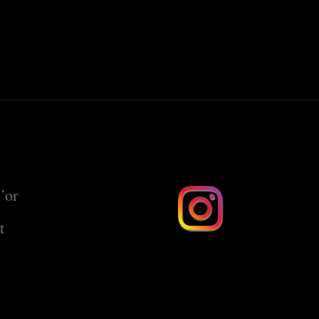
’or
t