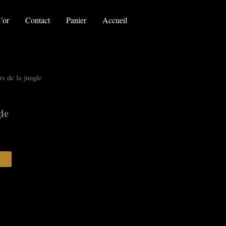
les
trésors
’or
Contact
Panier
Accueil
de
la
jungle
rs de la jungle
gle
R