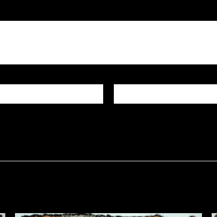
E-mail
*
igateur pour mon prochain commentaire.