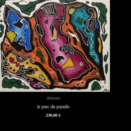
abstraits
le parc du paradis
230,00
€