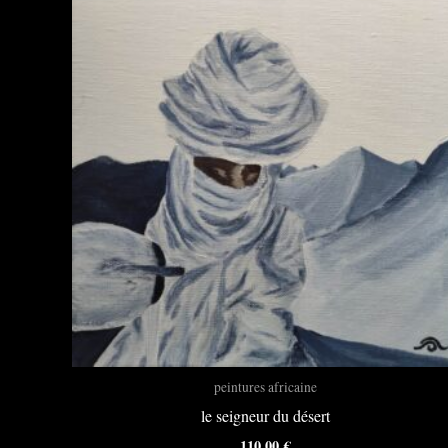
peintures africaine
le seigneur du désert
110,00
€