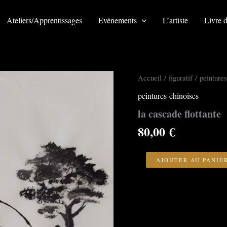
Ateliers/Apprentissages
Evénements
L’artiste
Livre d
Accueil
/
figuratif
/
peintures
peintures-chinoises
la cascade flottante
80,00
€
quantité
de
AJOUTER AU PANIE
la
cascade
flottante