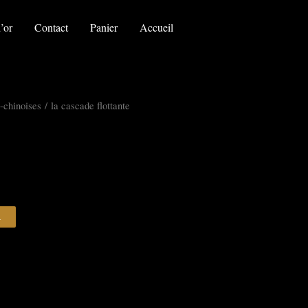
la
cascade
’or
Contact
Panier
Accueil
flottante
-chinoises
/ la cascade flottante
R