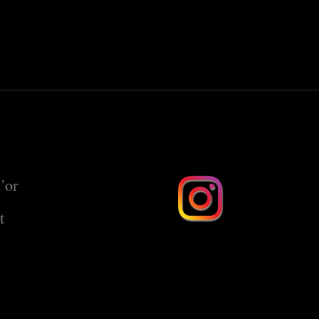
’or
t