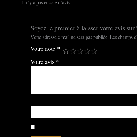
Il n’y a pas encore d’avis.
Soyez le premier à laisser votre avis sur
Votre adresse e-mail ne sera pas publiée.
Les champs ob
Votre note
*
Votre avis
*
Nom
*
Enregistrer mon nom, mon e-mail et mon site dans le nav