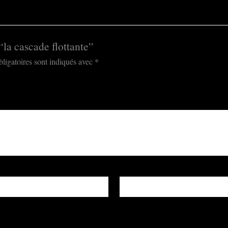
 “la cascade flottante”
ligatoires sont indiqués avec
*
E-mail
*
igateur pour mon prochain commentaire.