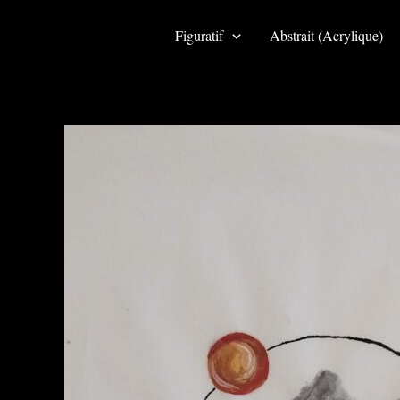
Aller
au
Figuratif
Abstrait (Acrylique)
contenu