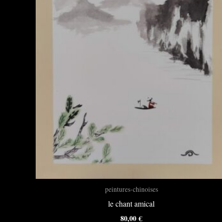
peintures-chinoises
le chant amical
80,00
€