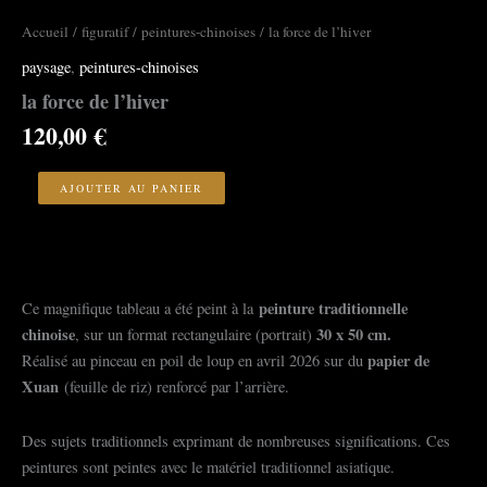
Accueil
/
figuratif
/
peintures-chinoises
/ la force de l’hiver
paysage
,
peintures-chinoises
la force de l’hiver
120,00
€
quantité
de
AJOUTER AU PANIER
la
force
de
l'hiver
peinture traditionnelle
Ce magnifique tableau a été peint à la
chinoise
30 x 50 cm.
, sur un format rectangulaire (portrait)
papier de
Réalisé au pinceau en poil de loup en avril 2026 sur du
Xuan
(feuille de riz) renforcé par l’arrière.
Des sujets traditionnels exprimant de nombreuses significations. Ces
peintures sont peintes avec le matériel traditionnel asiatique.