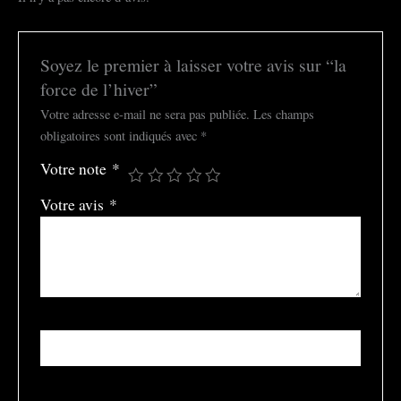
Soyez le premier à laisser votre avis sur “la
force de l’hiver”
Votre adresse e-mail ne sera pas publiée.
Les champs
obligatoires sont indiqués avec
*
Votre note
*
Votre avis
*
Nom
*
E-mail
*