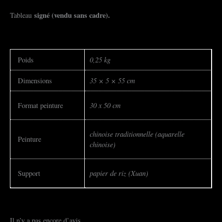
signé (vendu sans cadre).
Tableau
0,25 kg
Poids
35 × 5 × 55 cm
Dimensions
30 x 50 cm
Format peinture
chinoise traditionnelle (aquarelle
Peinture
chinoise)
papier de riz (Xuan)
Support
Il n’y a pas encore d’avis.