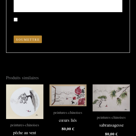
Enregistrer mon nom, mon e-mail et mon site dans le
navigateur pour mon prochain commentaire.
Produits similaires
peintures-chinoises
peintures-chinoises
cœurs liés
sabransagesse
peintures-chinoises
80,00
€
pêche au vent
80,00
€