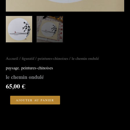
Accueil
/
figuratif
/
peintures-chinoises
/ le chemin ondulé
paysage
,
peintures-chinoises
le chemin ondulé
65,00
€
quantité
de
AJOUTER AU PANIER
le
chemin
ondulé