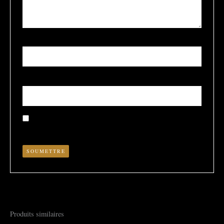
Nom
*
E-mail
*
Enregistrer mon nom, mon e-mail et mon site dans le
navigateur pour mon prochain commentaire.
Produits similaires