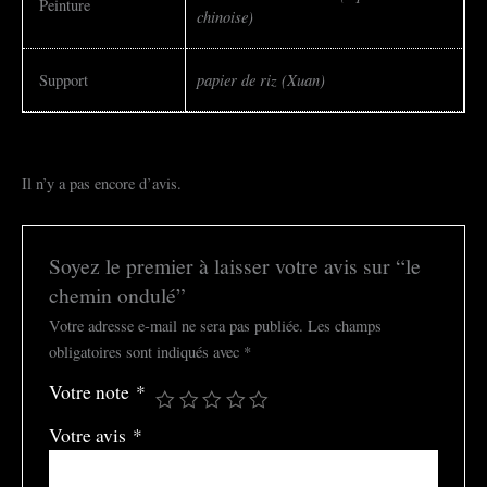
Peinture
chinoise)
papier de riz (Xuan)
Support
Il n’y a pas encore d’avis.
Soyez le premier à laisser votre avis sur “le
chemin ondulé”
Votre adresse e-mail ne sera pas publiée.
Les champs
obligatoires sont indiqués avec
*
Votre note
*
Votre avis
*