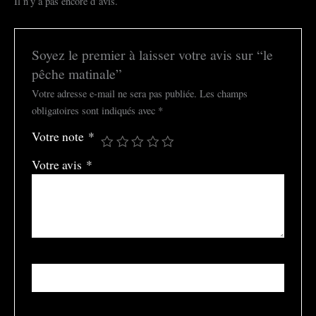
Il n’y a pas encore d’avis.
Soyez le premier à laisser votre avis sur “le
pêche matinale”
Votre adresse e-mail ne sera pas publiée.
Les champs
obligatoires sont indiqués avec
*
Votre note
*
Votre avis
*
Nom
*
E-mail
*