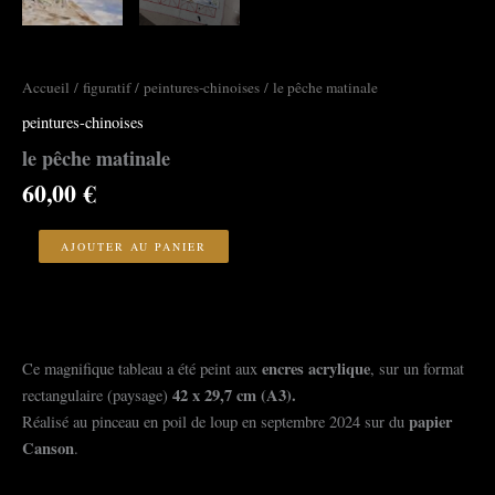
Accueil
/
figuratif
/
peintures-chinoises
/ le pêche matinale
peintures-chinoises
le pêche matinale
60,00
€
quantité
de
AJOUTER AU PANIER
le
pêche
matinale
encres acrylique
Ce magnifique tableau a été peint aux
, sur un format
42
x 29,7 cm (A3).
rectangulaire (paysage)
papier
Réalisé au pinceau en poil de loup en septembre 2024 sur du
Canson
.