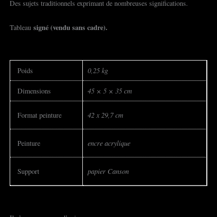
Des sujets traditionnels exprimant de nombreuses significations.
signé (vendu sans cadre).
Tableau
0,25 kg
Poids
45 × 5 × 35 cm
Dimensions
42 x 29,7 cm
Format peinture
encre acrylique
Peinture
papier Canson
Support