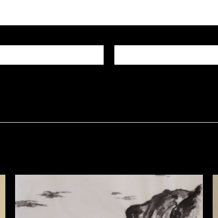
E-mail
*
igateur pour mon prochain commentaire.