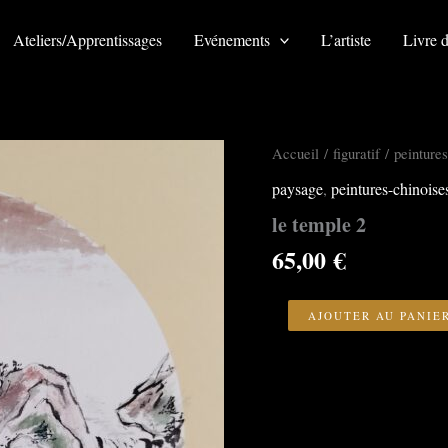
Ateliers/Apprentissages
Evénements
L’artiste
Livre d
Accueil
/
figuratif
/
peintures
paysage
,
peintures-chinoise
le temple 2
65,00
€
quantité
de
AJOUTER AU PANIE
le
temple
2