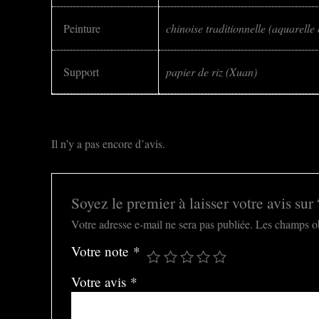
Peinture
chinoise traditionnelle (aquarelle 
Support
papier de riz (Xuan)
Il n’y a pas encore d’avis.
Soyez le premier à laisser votre avis sur
Votre adresse e-mail ne sera pas publiée.
Les champs ob
Votre note
*
Votre avis
*