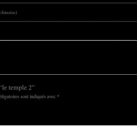
chinoise)
 “le temple 2”
ligatoires sont indiqués avec
*