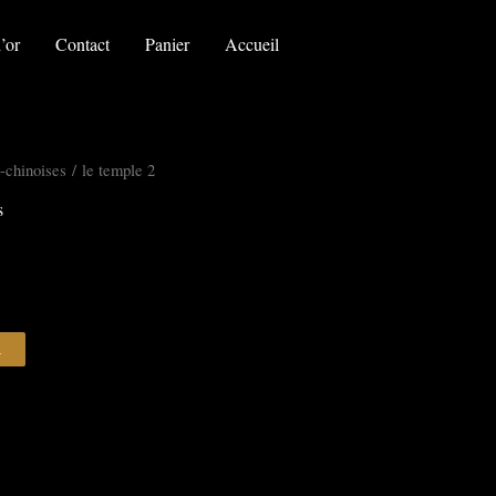
le
temple
’or
Contact
Panier
Accueil
2
-chinoises
/ le temple 2
s
R