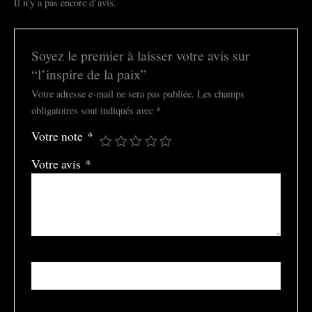
Il n’y a pas encore d’avis.
Soyez le premier à laisser votre avis sur
“l’inspire de la paix”
Votre adresse e-mail ne sera pas publiée.
Les champs
obligatoires sont indiqués avec
*
Votre note
*
Votre avis
*
Nom
*
E-mail
*