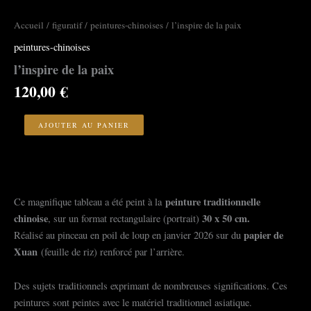
Accueil
/
figuratif
/
peintures-chinoises
/ l’inspire de la paix
peintures-chinoises
l’inspire de la paix
120,00
€
quantité
de
AJOUTER AU PANIER
l'inspire
de
la
paix
peinture traditionnelle
Ce magnifique tableau a été peint à la
chinoise
30 x 50 cm.
, sur un format rectangulaire (portrait)
papier de
Réalisé au pinceau en poil de loup en janvier 2026 sur du
Xuan
(feuille de riz) renforcé par l’arrière.
Des sujets traditionnels exprimant de nombreuses significations. Ces
peintures sont peintes avec le matériel traditionnel asiatique.