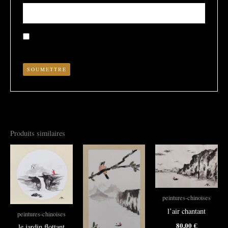
Enregistrer mon nom, mon e-mail et mon site dans le
navigateur pour mon prochain commentaire.
Produits similaires
peintures-chinoises
l’air chantant
peintures-chinoises
80,00
€
le jardin flottant