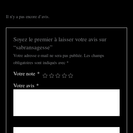
Il n’y a pas encore d’avis.
Soyez le premier à laisser votre avis sur
“sabransagesse”
Votre adresse e-mail ne sera pas publiée.
Les champs
obligatoires sont indiqués avec
*
Votre note
*
Votre avis
*
Nom
*