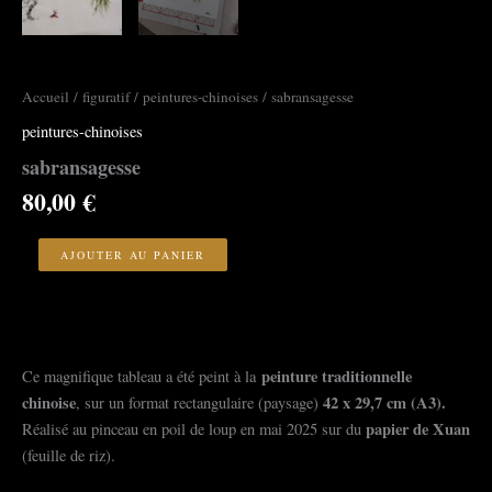
Accueil
/
figuratif
/
peintures-chinoises
/ sabransagesse
peintures-chinoises
sabransagesse
80,00
€
quantité
de
AJOUTER AU PANIER
sabransagesse
peinture traditionnelle
Ce magnifique tableau a été peint à la
chinoise
42
x 29,7 cm (A3).
, sur un format rectangulaire (paysage)
papier de Xuan
Réalisé au pinceau en poil de loup en mai 2025 sur du
(feuille de riz).