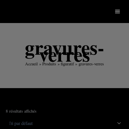
Aller
au
contenu
gravures-
verres
Accueil
Produits
figuratif
gravures-verres
8 résultats affichés