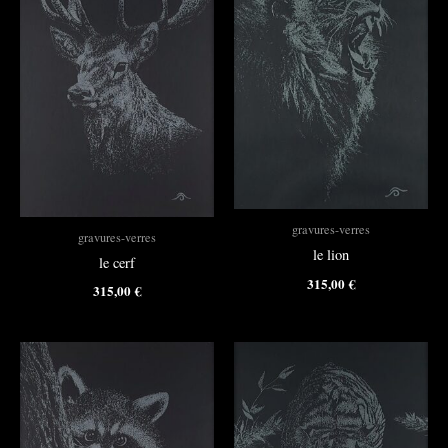
gravures-verres
gravures-verres
le lion
le cerf
315,00
€
315,00
€