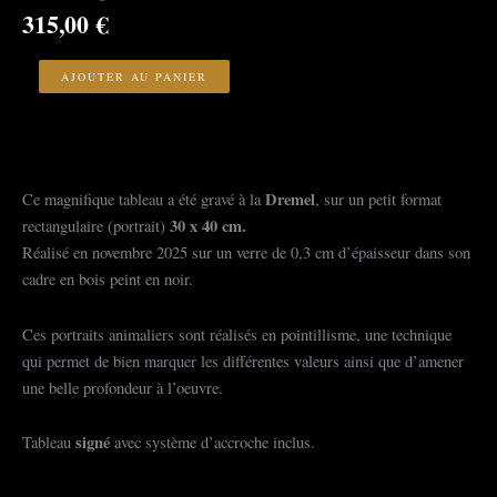
315,00
€
quantité
de
AJOUTER AU PANIER
la
mésange
Dremel
Ce magnifique tableau a été gravé à la
, sur un petit format
30 x 40 cm.
rectangulaire (portrait)
Réalisé en novembre 2025 sur un verre de 0,3 cm d’épaisseur dans son
cadre en bois peint en noir.
Ces portraits animaliers sont réalisés en pointillisme, une technique
qui permet de bien marquer les différentes valeurs ainsi que d’amener
une belle profondeur à l’oeuvre.
signé
Tableau
avec système d’accroche inclus.