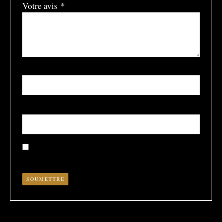
Votre avis
*
Nom
*
E-mail
*
Enregistrer mon nom, mon e-mail et mon site dans le
navigateur pour mon prochain commentaire.