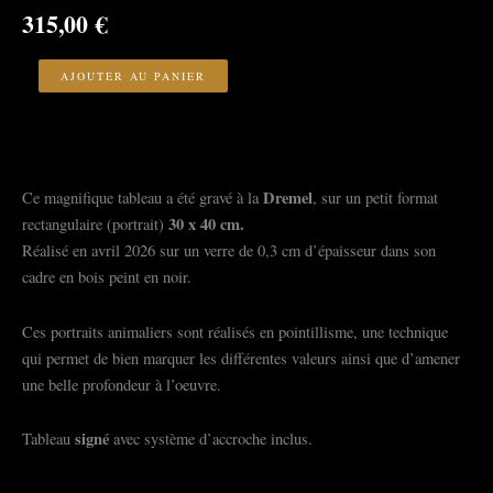
315,00
€
quantité
de
AJOUTER AU PANIER
la
chouette
Dremel
Ce magnifique tableau a été gravé à la
, sur un petit format
30 x 40 cm.
rectangulaire (portrait)
Réalisé en avril 2026 sur un verre de 0,3 cm d’épaisseur dans son
cadre en bois peint en noir.
Ces portraits animaliers sont réalisés en pointillisme, une technique
qui permet de bien marquer les différentes valeurs ainsi que d’amener
une belle profondeur à l’oeuvre.
signé
Tableau
avec système d’accroche inclus.