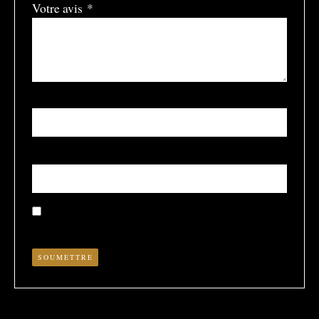
Votre avis
*
Nom
*
E-mail
*
Enregistrer mon nom, mon e-mail et mon site dans le
navigateur pour mon prochain commentaire.