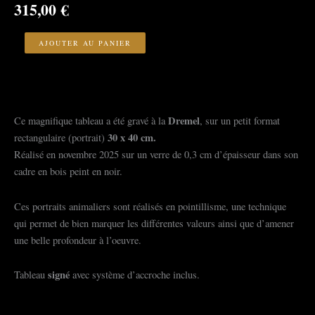
315,00
€
quantité
de
AJOUTER AU PANIER
la
biche
Dremel
Ce magnifique tableau a été gravé à la
, sur un petit format
30 x 40 cm.
rectangulaire (portrait)
Réalisé en novembre 2025 sur un verre de 0,3 cm d’épaisseur dans son
cadre en bois peint en noir.
Ces portraits animaliers sont réalisés en pointillisme, une technique
qui permet de bien marquer les différentes valeurs ainsi que d’amener
une belle profondeur à l’oeuvre.
signé
Tableau
avec système d’accroche inclus.