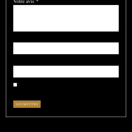
Votre avis
*
Nom
*
E-mail
*
Enregistrer mon nom, mon e-mail et mon site dans le
navigateur pour mon prochain commentaire.